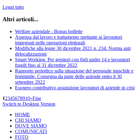
Leggi tutto
Altri articoli...
Welfare aziendale - Bonus bollette
Assenza dal lavoro e trattamento spettante ai lavoratori
impegnati nelle operazioni elettorali
Modifiche alla legge 30 dicembre 2021 n. 234. Norma anti
delocalizzazioni
Smart Working. Per genitori con figli under 14 e lavoratori
fragili fino al 31 dicembre 2022
Rapporto periodico sulla situazione del personale maschile e
femminile. Consegna da parte delle aziende entro il 30
settembre 2022
Esonero contributivo assunzione lavoratori di aziende in crisi
1
2
3
4
5
6
7
8
9
10
»
Fine
Switch to Desktop Version
HOME
CHI SIAMO
DOVE SIAMO
COMUNICATI
FOTO