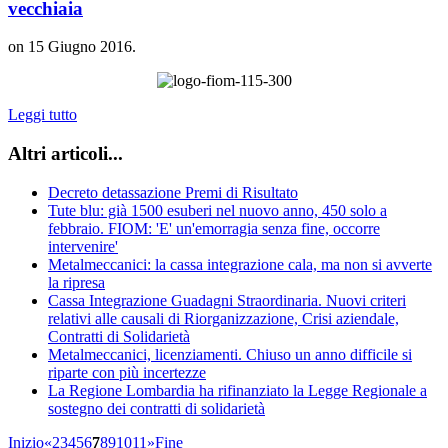
vecchiaia
on
15 Giugno 2016
.
Leggi tutto
Altri articoli...
Decreto detassazione Premi di Risultato
Tute blu: già 1500 esuberi nel nuovo anno, 450 solo a
febbraio. FIOM: 'E' un'emorragia senza fine, occorre
intervenire'
Metalmeccanici: la cassa integrazione cala, ma non si avverte
la ripresa
Cassa Integrazione Guadagni Straordinaria. Nuovi criteri
relativi alle causali di Riorganizzazione, Crisi aziendale,
Contratti di Solidarietà
Metalmeccanici, licenziamenti. Chiuso un anno difficile si
riparte con più incertezze
La Regione Lombardia ha rifinanziato la Legge Regionale a
sostegno dei contratti di solidarietà
Inizio
«
2
3
4
5
6
7
8
9
10
11
»
Fine