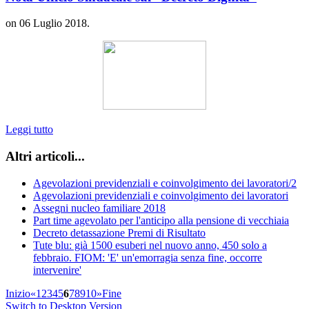
on
06 Luglio 2018
.
Leggi tutto
Altri articoli...
Agevolazioni previdenziali e coinvolgimento dei lavoratori/2
Agevolazioni previdenziali e coinvolgimento dei lavoratori
Assegni nucleo familiare 2018
Part time agevolato per l'anticipo alla pensione di vecchiaia
Decreto detassazione Premi di Risultato
Tute blu: già 1500 esuberi nel nuovo anno, 450 solo a
febbraio. FIOM: 'E' un'emorragia senza fine, occorre
intervenire'
Inizio
«
1
2
3
4
5
6
7
8
9
10
»
Fine
Switch to Desktop Version