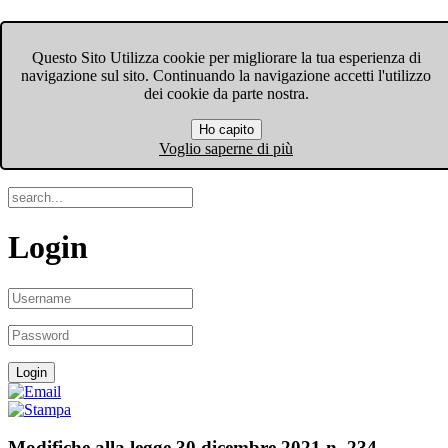
vidi
FIOM-CGIL Bergamo
vidi
Questo Sito Utilizza cookie per migliorare la tua esperienza di
erso
navigazione sul sito. Continuando la navigazione accetti l'utilizzo
Menu
dei cookie da parte nostra.
o
Ho capito
Search
Voglio saperne di più
iene
icando
Login
bre
ta
lizzazioni.
Modifiche alla legge 30 dicembre 2021 n. 234.