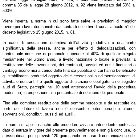
.
comma 35 della legge 28 giugno 2012, n. 92 viene innalzato dal 50% al
500%.
Viene inserita la norma in cui sono fatte salve le previsioni di maggior
favore per i lavoratori sancite dai contratti collettivi di cui all’articolo 51 del
ta
decreto legislativo 15 giugno 2015, n. 81.
crizione
ccordo
In caso di cessazione definitiva dell’attività produttiva o una parte
ale
significativa della stessa, anche per effetto di delocalizzazioni, con
contestuale riduzione di personale superiore al 40% di quello impiegato
guentemente
mediamente nell’ultimo anno, a livello nazionale o locale è prevista la
vio
restituzione delle sovvenzioni, dei contributi, sussidi ed ausili finanziari o
vantaggi economici a carico della finanza pubblica di cui hanno beneficiato
dura
gli stabilimenti produttivi oggetto delle cessazioni o ridimensionamenti di
attività e rientranti fra quelli oggetto di iscrizione obbligatoria nel registro
ziamento
aiuti di Stato, percepiti nei 10 anni antecedenti l’avvio della procedura
tivo
medesima, in proporzione alla percentuale di riduzione del personale.
Fino alla completa restituzione delle somme percepite e da restituire da
parte del datore di lavoro non è consentito poter percepire ulteriori
sovvenzioni, contributi, sussidi ed ausili.
La norma si applica anche alle procedure avviate antecedentemente alla
data di entrata in vigore del presente provvedimento e non già concluse, lo
stesso dicasi per i previsti 120 giorni anche in caso di comunicazione del