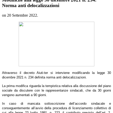
ica
Norma anti delocalizzazioni
da
on
20 Settembre 2022
.
tica
va
sione
e
ere
esentanze
ali,
Attraverso il decreto Aiuti-ter si interviene modificando la legge 30
dicembre 2021 n. 234 definita norma anti delocalizzazioni.
La prima modifica riguarda la tempistica relativa alla discussione del piano
sociale da discutere con le rappresentanze sindacali, che da 30 giorni
no
vengono aumentati a 90 giorni.
tati
In caso di mancata sottoscrizione dell’accordo sindacale e
conseguentemente all’avvio della procedura di licenziamento collettivo di
cui alla legge 23 luglio 1991, n. 223, il contributo previsto dell’art. 2,