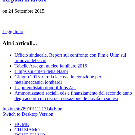
on
24 Settembre 2015
.
Leggi tutto
Altri articoli...
Ufficio sindacale. Report sul confronto con Fim e Uilm sul
rinnovo del Ccnl
Tabelle Assegni nucleo familiare 2015
L'Inps sui criteri della Naspi
Giugno 2015. Crolla la cassa integrazione per i
metalmeccanici lombardi
L'apprendistato dopo il Jobs Act
Ammortizzatori sociali, cds e finanziamento del secondo anno
degli accordi di crisi per cessazione: le novità in sintesi
Inizio
«
5
6
7
8
9
10
11
12
13
14
»
Fine
Switch to Desktop Version
HOME
CHI SIAMO