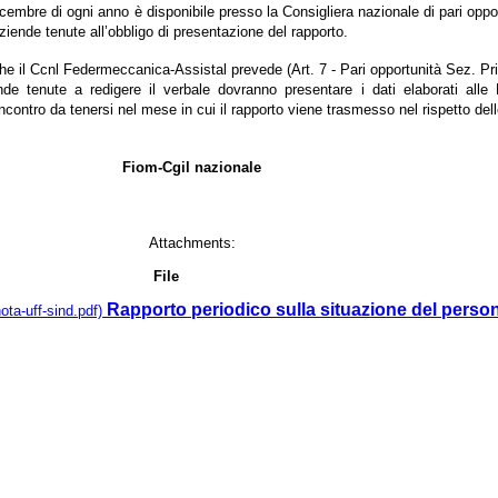
dicembre di ogni anno è disponibile presso la Consigliera nazionale di pari oppor
aziende tenute all’obbligo di presentazione del rapporto.
che il Ccnl Federmeccanica-Assistal prevede (Art. 7 - Pari opportunità Sez. Pr
ende tenute a redigere il verbale dovranno presentare i dati elaborati all
ncontro da tenersi nel mese in cui il rapporto viene trasmesso nel rispetto dell
Fiom-Cgil nazionale
Attachments:
File
Rapporto periodico sulla situazione del perso