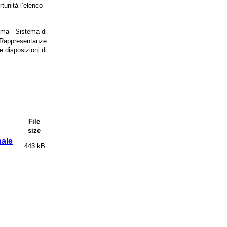
tunità l’elenco -
ima - Sistema di
e Rappresentanze
e disposizioni di
File
size
nale
443 kB