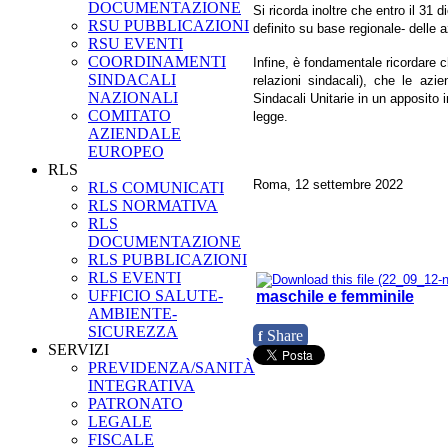
DOCUMENTAZIONE
Si ricorda inoltre che entro il 31 
RSU PUBBLICAZIONI
definito su base regionale- delle 
RSU EVENTI
COORDINAMENTI
Infine, è fondamentale ricordare 
SINDACALI
relazioni sindacali), che le azi
NAZIONALI
Sindacali Unitarie in un apposito i
COMITATO
legge.
AZIENDALE
EUROPEO
RLS
Roma, 12 settembre 2022
RLS COMUNICATI
RLS NORMATIVA
RLS
DOCUMENTAZIONE
RLS PUBBLICAZIONI
RLS EVENTI
UFFICIO SALUTE-
maschile e femminile
AMBIENTE-
SICUREZZA
Share
f
SERVIZI
PREVIDENZA/SANITÀ
INTEGRATIVA
PATRONATO
LEGALE
FISCALE