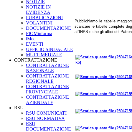
NOTIZIE
NOTIZIE IN
EVIDENZA
PUBBLICAZIONI
Pubblichiamo le tabelle maggiorm
VOLANTINI
scaricare le tabelle complete de
DOCUMENTAZIONE
all'INPS e che gli uffici del Patr
FIOMinforma
iMec
EVENTI
UFFICIO SINDACALE
MULTIMEDIALE
CONTRATTAZIONE
kb)
CONTRATTAZIONE
NAZIONALE
CONTRATTAZIONE
REGIONALE
CONTRATTAZIONE
PROVINCIALE
CONTRATTAZIONE
AZIENDALE
RSU
RSU COMUNICATI
RSU NORMATIVA
RSU
DOCUMENTAZIONE