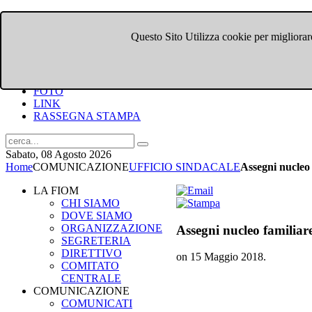
Questo Sito Utilizza cookie per migliorare
HOME
CHI SIAMO
DOVE SIAMO
COMUNICATI
FOTO
LINK
RASSEGNA STAMPA
Sabato, 08 Agosto 2026
Home
COMUNICAZIONE
UFFICIO SINDACALE
Assegni nucleo
LA FIOM
CHI SIAMO
DOVE SIAMO
ORGANIZZAZIONE
Assegni nucleo familiar
SEGRETERIA
DIRETTIVO
on
15 Maggio 2018
.
COMITATO
CENTRALE
COMUNICAZIONE
COMUNICATI