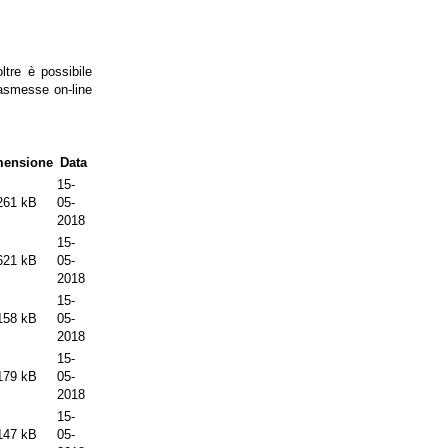
ltre è possibile
rasmesse on-line
mensione
Data
15-
261 kB
05-
2018
15-
621 kB
05-
2018
15-
158 kB
05-
2018
15-
179 kB
05-
2018
15-
147 kB
05-