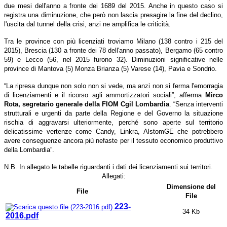
due mesi dell'anno a fronte dei 1689 del 2015. Anche in questo caso si
registra una diminuzione, che però non lascia presagire la fine del declino,
l'uscita dal tunnel della crisi, anzi ne amplifica le criticità.
Tra le province con più licenziati troviamo Milano (138 contro i 215 del
2015), Brescia (130 a fronte dei 78 dell'anno passato), Bergamo (65 contro
59) e Lecco (56, nel 2015 furono 32). Diminuzioni significative nelle
province di Mantova (5) Monza Brianza (5) Varese (14), Pavia e Sondrio.
“La ripresa dunque non solo non si vede, ma anzi non si ferma l'emorragia
di licenziamenti e il ricorso agli ammortizzatori sociali”, afferma
Mirco
Rota, segretario generale della FIOM Cgil Lombardia
. “Senza interventi
strutturali e urgenti da parte della Regione e del Governo la situazione
rischia di aggravarsi ulteriormente, perché sono aperte sul territorio
delicatissime vertenze come Candy, Linkra, AlstomGE che potrebbero
avere conseguenze ancora più nefaste per il tessuto economico produttivo
della Lombardia”.
N.B. In allegato le tabelle riguardanti i dati dei licenziamenti sui territori.
Allegati:
Dimensione del
File
File
223-
34 Kb
2016.pdf