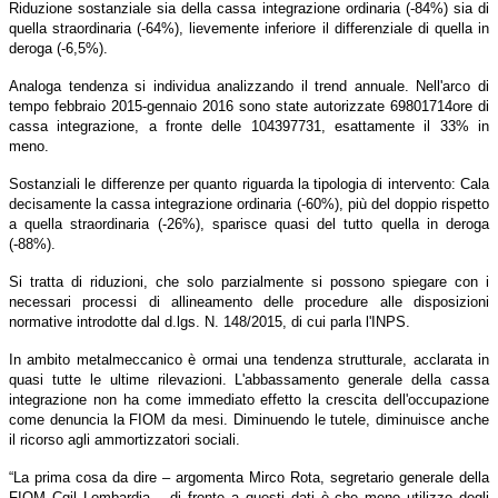
Riduzione sostanziale sia della cassa integrazione ordinaria (-84%) sia di
quella straordinaria (-64%), lievemente inferiore il differenziale di quella in
deroga (-6,5%).
Analoga tendenza si individua analizzando il trend annuale. Nell'arco di
tempo febbraio 2015-gennaio 2016 sono state autorizzate 69801714ore di
cassa integrazione, a fronte delle 104397731, esattamente il 33% in
meno.
Sostanziali le differenze per quanto riguarda la tipologia di intervento: Cala
decisamente la cassa integrazione ordinaria (-60%), più del doppio rispetto
a quella straordinaria (-26%), sparisce quasi del tutto quella in deroga
(-88%).
Si tratta di riduzioni, che solo parzialmente si possono spiegare con i
necessari processi di allineamento delle procedure alle disposizioni
normative introdotte dal d.lgs. N. 148/2015, di cui parla l'INPS.
In ambito metalmeccanico è ormai una tendenza strutturale, acclarata in
quasi tutte le ultime rilevazioni. L'abbassamento generale della cassa
integrazione non ha come immediato effetto la crescita dell'occupazione
come denuncia la FIOM da mesi. Diminuendo le tutele, diminuisce anche
il ricorso agli ammortizzatori sociali.
“La prima cosa da dire – argomenta Mirco Rota, segretario generale della
FIOM Cgil Lombardia – di fronte a questi dati è che meno utilizzo degli