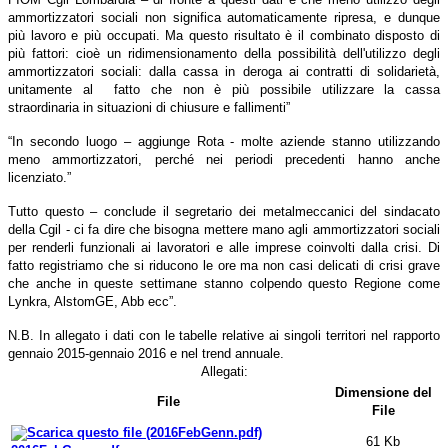
ammortizzatori sociali non significa automaticamente ripresa, e dunque
più lavoro e più occupati. Ma questo risultato è il combinato disposto di
più fattori: cioè un ridimensionamento della possibilità dell'utilizzo degli
ammortizzatori sociali: dalla cassa in deroga ai contratti di solidarietà,
unitamente al fatto che non è più possibile utilizzare la cassa
straordinaria in situazioni di chiusure e fallimenti”
“In secondo luogo – aggiunge Rota - molte aziende stanno utilizzando
meno ammortizzatori, perché nei periodi precedenti hanno anche
licenziato.”
Tutto questo – conclude il segretario dei metalmeccanici del sindacato
della Cgil - ci fa dire che bisogna mettere mano agli ammortizzatori sociali
per renderli funzionali ai lavoratori e alle imprese coinvolti dalla crisi. Di
fatto registriamo che si riducono le ore ma non casi delicati di crisi grave
che anche in queste settimane stanno colpendo questo Regione come
Lynkra, AlstomGE, Abb ecc”.
N.B. In allegato i dati con le tabelle relative ai singoli territori nel rapporto
gennaio 2015-gennaio 2016 e nel trend annuale.
Allegati:
Dimensione del
File
File
61 Kb