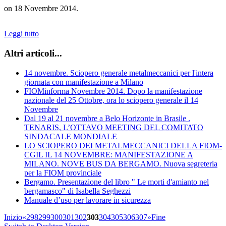
on
18 Novembre 2014
.
Leggi tutto
Altri articoli...
14 novembre. Sciopero generale metalmeccanici per l'intera
giornata con manifestazione a Milano
FIOMinforma Novembre 2014. Dopo la manifestazione
nazionale del 25 Ottobre, ora lo sciopero generale il 14
Novembre
Dal 19 al 21 novembre a Belo Horizonte in Brasile .
TENARIS, L’OTTAVO MEETING DEL COMITATO
SINDACALE MONDIALE
LO SCIOPERO DEI METALMECCANICI DELLA FIOM-
CGIL IL 14 NOVEMBRE: MANIFESTAZIONE A
MILANO. NOVE BUS DA BERGAMO. Nuova segreteria
per la FIOM provinciale
Bergamo. Presentazione del libro " Le morti d'amianto nel
bergamasco" di Isabella Seghezzi
Manuale d’uso per lavorare in sicurezza
Inizio
«
298
299
300
301
302
303
304
305
306
307
»
Fine