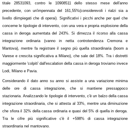
titale
28531093, contro le 10908511 dello stesso mese dell'anno
precedente, con un'impennata del 161,55%
(considerevoli i rialzi sia a
livello diimpiegati che di operai).
Significativi i picchi
anche per quel che
concerne le tipologie di intervento, con una vera e propria
esplosione della
cassa in deroga aumentata del 243%
. Si
dimezza il ricorso alla cassa
integrazione ordinaria
(vanno in netta controtendenza Cremona e
Mantova), mentre fa registrare il segno più quella straordinaria (boom a
Varese e crescita significativa a Milano), che sale del 18%. Tra i distretti
maggiormente 'colpiti' dall'escalation della cassa in deroga troviamo invece
Lodi, Milano e Pavia.
Considerando il dato anno su anno si assiste a una
variazione minima
delle ore di cassa integrazione, che si mantiene pressappoco
stazionaria.
Analizzando le tipologie di intervento, c'è un
balzo della cassa
integrazione straordinaria
, che si attesta al 33%, mentre una diminuzione
che sfiora il 32% della cassa ordinaria e quasi del 5% di quella in deroga.
Tra le cifre più significative c'è il +598% di cassa integrazione
straordinaria nel mantovano.