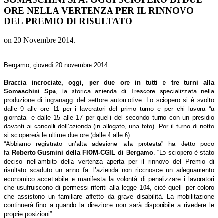
ORE NELLA VERTENZA PER IL RINNOVO
DEL PREMIO DI RISULTATO
on
20 Novembre 2014
.
Bergamo, giovedì 20 novembre 2014
Braccia incrociate, oggi, per due ore in tutti e tre turni alla
Somaschini Spa
, la storica azienda di Trescore specializzata nella
produzione di ingranaggi del settore automotive. Lo sciopero si è svolto
dalle 9 alle ore 11 per i lavoratori del primo turno e per chi lavora “a
giornata” e dalle 15 alle 17 per quelli del secondo turno con un presidio
davanti ai cancelli dell’azienda (in allegato, una foto). Per il turno di notte
si sciopererà le ultime due ore (dalle 4 alle 6).
“Abbiamo registrato un’alta adesione alla protesta” ha detto poco
fa
Roberto Gusmini della FIOM-CGIL di Bergamo
. “Lo sciopero è stato
deciso nell’ambito della vertenza aperta per il rinnovo del Premio di
risultato scaduto un anno fa: l’azienda non riconosce un adeguamento
economico accettabile e manifesta la volontà di penalizzare i lavoratori
che usufruiscono di permessi riferiti alla legge 104, cioè quelli per coloro
che assistono un familiare affetto da grave disabilità. La mobilitazione
continuerà fino a quando la direzione non sarà disponibile a rivedere le
proprie posizioni”.