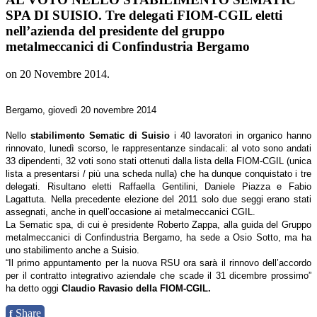
SPA DI SUISIO. Tre delegati FIOM-CGIL eletti
nell’azienda del presidente del gruppo
metalmeccanici di Confindustria Bergamo
on
20 Novembre 2014
.
Bergamo, giovedì 20 novembre 2014
Nello
stabilimento Sematic di Suisio
i 40 lavoratori in organico hanno
rinnovato, lunedì scorso, le rappresentanze sindacali: al voto sono andati
33 dipendenti, 32 voti sono stati ottenuti dalla lista della FIOM-CGIL (unica
lista a presentarsi / più una scheda nulla) che ha dunque conquistato i tre
delegati. Risultano eletti Raffaella Gentilini, Daniele Piazza e Fabio
Lagattuta. Nella precedente elezione del 2011 solo due seggi erano stati
assegnati, anche in quell’occasione ai metalmeccanici CGIL.
La Sematic spa, di cui è presidente Roberto Zappa, alla guida del Gruppo
metalmeccanici di Confindustria Bergamo, ha sede a Osio Sotto, ma ha
uno stabilimento anche a Suisio.
“Il primo appuntamento per la nuova RSU ora sarà il rinnovo dell’accordo
per il contratto integrativo aziendale che scade il 31 dicembre prossimo”
ha detto oggi
Claudio Ravasio della FIOM-CGIL.
Share
f