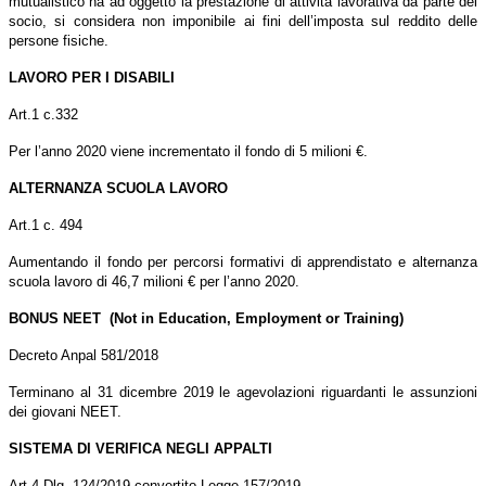
mutualistico ha ad oggetto la prestazione di attività lavorativa da parte del
socio, si considera non imponibile ai fini dell’imposta sul reddito delle
persone fisiche.
LAVORO PER I DISABILI
Art.1 c.332
Per l’anno 2020 viene incrementato il fondo di 5 milioni €.
ALTERNANZA SCUOLA LAVORO
Art.1 c. 494
Aumentando il fondo per percorsi formativi di apprendistato e alternanza
scuola lavoro di 46,7 milioni € per l’anno 2020.
BONUS NEET (Not in Education, Employment or Training)
Decreto Anpal 581/2018
Terminano al 31 dicembre 2019 le agevolazioni riguardanti le assunzioni
dei giovani NEET.
SISTEMA DI VERIFICA NEGLI APPALTI
Art.4 Dlg. 124/2019 convertito Legge 157/2019