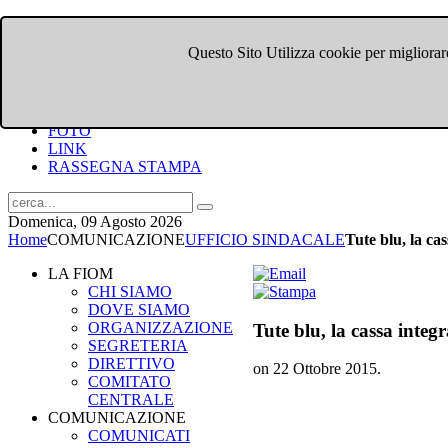
Questo Sito Utilizza cookie per migliorare
HOME
CHI SIAMO
DOVE SIAMO
COMUNICATI
FOTO
LINK
RASSEGNA STAMPA
Domenica, 09 Agosto 2026
Home
COMUNICAZIONE
UFFICIO SINDACALE
Tute blu, la ca
LA FIOM
CHI SIAMO
DOVE SIAMO
ORGANIZZAZIONE
Tute blu, la cassa integ
SEGRETERIA
DIRETTIVO
on
22 Ottobre 2015
.
COMITATO
CENTRALE
COMUNICAZIONE
COMUNICATI