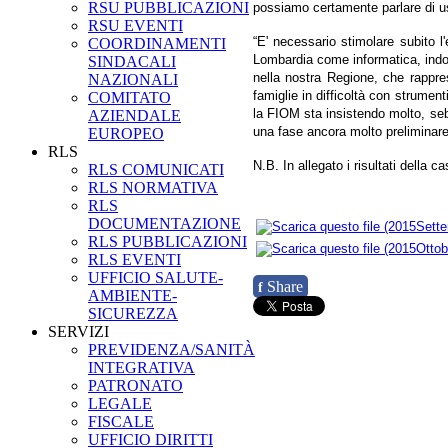
RSU PUBBLICAZIONI
possiamo certamente parlare di usc
RSU EVENTI
“E' necessario stimolare subito l'
COORDINAMENTI
Lombardia come informatica, indot
SINDACALI
nella nostra Regione, che rappre
NAZIONALI
famiglie in difficoltà con strument
COMITATO
la FIOM sta insistendo molto, seb
AZIENDALE
una fase ancora molto preliminar
EUROPEO
RLS
N.B. In allegato i risultati della
RLS COMUNICATI
RLS NORMATIVA
RLS
DOCUMENTAZIONE
RLS PUBBLICAZIONI
RLS EVENTI
UFFICIO SALUTE-
Share
f
AMBIENTE-
SICUREZZA
SERVIZI
PREVIDENZA/SANITÀ
INTEGRATIVA
PATRONATO
LEGALE
FISCALE
UFFICIO DIRITTI