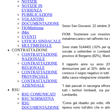
NOTIZIE
NOTIZIE IN
EVIDENZA
PUBBLICAZIONI
VOLANTINI
DOCUMENTAZIONE
Sesto San Giovanni, 22 ottobre 
FIOMinforma
iMec
FIOM: 'Sostenere con investime
EVENTI
metalmeccanico nel raffronto tra
UFFICIO SINDACALE
MULTIMEDIALE
Sono state 5144401 (-52% per quan
CONTRATTAZIONE
sociale a settembre in Lombardi
CONTRATTAZIONE
province di Bergamo (82%), Mantova
NAZIONALE
CONTRATTAZIONE
Il rapporto anno su anno (Ott
REGIONALE
diminuzione pari al 32% delle or
CONTRATTAZIONE
conosce il segno negativo in tutti i
PROVINCIALE
della cassa integrazione straordin
CONTRATTAZIONE
AZIENDALE
“I dati passati in rassegna offro
RSU
tutti i territori lombardi, sia 
RSU COMUNICATI
Lombardia.
RSU NORMATIVA
RSU
“Come già ribadito più volte, rif
DOCUMENTAZIONE
ripresa sono tutt'altro che in at