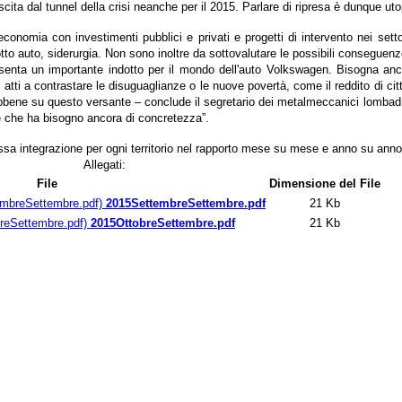
ita dal tunnel della crisi neanche per il 2015. Parlare di ripresa è dunque utop
economia con investimenti pubblici e privati e progetti di intervento nei settor
to auto, siderurgia. Non sono inoltre da sottovalutare le possibili conseguenz
senta un importante indotto per il mondo dell'auto Volkswagen. Bisogna an
i atti a contrastare le disuguaglianze o le nuove povertà, come il reddito di ci
bene su questo versante – conclude il segretario dei metalmeccanici lombadri 
e che ha bisogno ancora di concretezza”.
 cassa integrazione per ogni territorio nel rapporto mese su mese e anno su anno
Allegati:
File
Dimensione del File
2015SettembreSettembre.pdf
21 Kb
2015OttobreSettembre.pdf
21 Kb