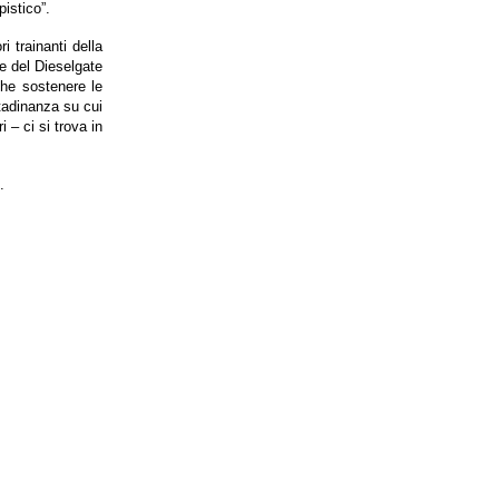
istico”.
i trainanti della
e del Dieselgate
che sostenere le
ttadinanza su cui
– ci si trova in
.