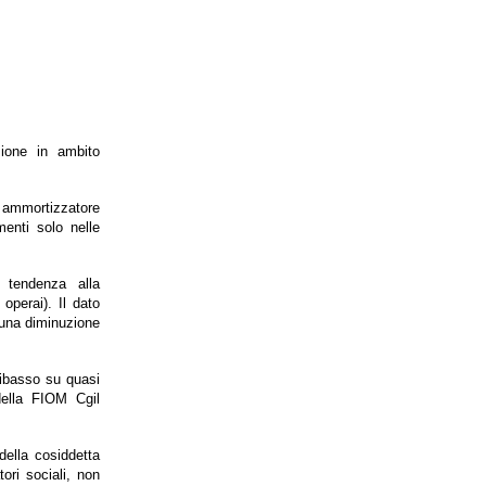
zione in ambito
o ammortizzatore
enti solo nelle
 tendenza alla
operai). Il dato
ra una diminuzione
ribasso su quasi
 della FIOM Cgil
della cosiddetta
ori sociali, non