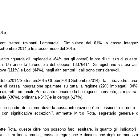
2015
nti settori trainanti Lombardia'. Diminuisce del 61% la cassa integra
 settembre 2014 e lo stesso mese del 2015.
to riguarda gli impiegati e -64% per gli operai) le ore di utilizzo di quest
a. Un anno fa furono più del doppio: 13376414. Si registrano vistosi aum
 (111%) e Lodi (44%), negli altri territori i cali sono considerevoli.
obre2014/Settembre2015-Ottobre2013-Settembre2014) fa intravedre una
e di cassa integrazione spalmate su tutta la regione (29% impiegati, 34% 
 distretti territoriali. Per quanto concerne la tipologia di intervento, si regist
aria (-36%), ordinaria (-34%)e in deroga (-17%).
no un quadro di insieme dove la cassa integrazione è in flessione o in netto 
pur con significative eccezioni”, ammette Mirco Rota, segretario generale
lette Rota, queste cifre non possono farci esultare, in quanto gli indicatori 
tivo, e tra licenziamenti, cassa integrazione e diminuzione degli ammortizzat