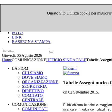
Questo Sito Utilizza cookie per migliorare
HOME
CHI SIAMO
DOVE SIAMO
COMUNICATI
FOTO
LINK
RASSEGNA STAMPA
Giovedì, 06 Agosto 2026
Home
COMUNICAZIONE
UFFICIO SINDACALE
Tabelle Assegni
LA FIOM
CHI SIAMO
DOVE SIAMO
ORGANIZZAZIONE
Tabelle Assegni nucleo 
SEGRETERIA
DIRETTIVO
on
02 Settembre 2015
.
COMITATO
CENTRALE
COMUNICAZIONE
Pubblichiamo le tabelle maggiorm
COMUNICATI
scaricare i moduli compilabili, s