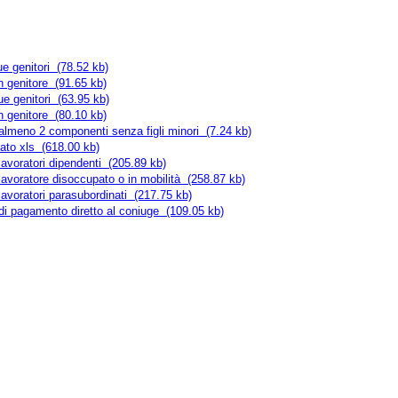
ue genitori (78.52 kb)
n genitore (91.65 kb)
ue genitori (63.95 kb)
n genitore (80.10 kb)
almeno 2 componenti senza figli minori (7.24 kb)
mato xls (618.00 kb)
 lavoratori dipendenti (205.89 kb)
 lavoratore disoccupato o in mobilità (258.87 kb)
 lavoratori parasubordinati (217.75 kb)
 di pagamento diretto al coniuge (109.05 kb)