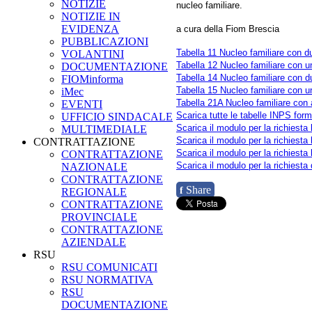
NOTIZIE
nucleo familiare.
NOTIZIE IN
EVIDENZA
a cura della Fiom Brescia
PUBBLICAZIONI
Tabella 11 Nucleo familiare con d
VOLANTINI
Tabella 12 Nucleo familiare con u
DOCUMENTAZIONE
Tabella 14 Nucleo familiare con d
FIOMinforma
Tabella 15 Nucleo familiare con u
iMec
Tabella 21A Nucleo familiare con 
EVENTI
Scarica tutte le tabelle INPS for
UFFICIO SINDACALE
Scarica il modulo per la richiesta
MULTIMEDIALE
Scarica il modulo per la richiesta
CONTRATTAZIONE
Scarica il modulo per la richiesta
CONTRATTAZIONE
Scarica il modulo per la richiesta
NAZIONALE
CONTRATTAZIONE
Share
f
REGIONALE
CONTRATTAZIONE
PROVINCIALE
CONTRATTAZIONE
AZIENDALE
RSU
RSU COMUNICATI
RSU NORMATIVA
RSU
DOCUMENTAZIONE