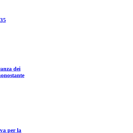
-35
anza dei
nonostante
iva per la