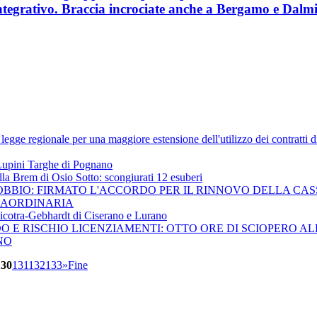
integrativo. Braccia incrociate anche a Bergamo e Dalm
 legge regionale per una maggiore estensione dell'utilizzo dei contratti di
 Lupini Targhe di Pognano
alla Brem di Osio Sotto: scongiurati 12 esuberi
OBBIO: FIRMATO L'ACCORDO PER IL RINNOVO DELLA CA
RAORDINARIA
Nicotra-Gebhardt di Ciserano e Lurano
DO E RISCHIO LICENZIAMENTI: OTTO ORE DI SCIOPERO AL
NO
130
131
132
133
»
Fine