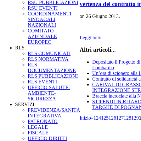
RSU PUBBLICAZIONI
vertenza del contratto 
RSU EVENTI
COORDINAMENTI
on
26 Giugno 2013
.
SINDACALI
NAZIONALI
COMITATO
AZIENDALE
Leggi tutto
EUROPEO
RLS
Altri articoli...
RLS COMUNICATI
RLS NORMATIVA
Depositato il Progetto di
RLS
Lombardia
DOCUMENTAZIONE
Un’ora di sciopero alla
RLS PUBBLICAZIONI
Contratto di solidarietà 
RLS EVENTI
CARIVAL DI GRASS
UFFICIO SALUTE-
INTEGRAZIONE ST
AMBIENTE-
Braccia incrociate alla 
SICUREZZA
STIPENDI IN RITAR
SERVIZI
TARGHE DI POGNA
PREVIDENZA/SANITÀ
INTEGRATIVA
Inizio
«
124
125
126
127
128
129
PATRONATO
LEGALE
FISCALE
UFFICIO DIRITTI