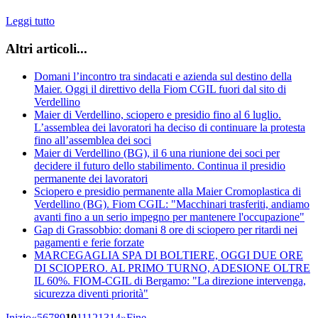
Leggi tutto
Altri articoli...
Domani l’incontro tra sindacati e azienda sul destino della
Maier. Oggi il direttivo della Fiom CGIL fuori dal sito di
Verdellino
Maier di Verdellino, sciopero e presidio fino al 6 luglio.
L’assemblea dei lavoratori ha deciso di continuare la protesta
fino all’assemblea dei soci
Maier di Verdellino (BG), il 6 una riunione dei soci per
decidere il futuro dello stabilimento. Continua il presidio
permanente dei lavoratori
Sciopero e presidio permanente alla Maier Cromoplastica di
Verdellino (BG). Fiom CGIL: "Macchinari trasferiti, andiamo
avanti fino a un serio impegno per mantenere l'occupazione"
Gap di Grassobbio: domani 8 ore di sciopero per ritardi nei
pagamenti e ferie forzate
MARCEGAGLIA SPA DI BOLTIERE, OGGI DUE ORE
DI SCIOPERO. AL PRIMO TURNO, ADESIONE OLTRE
IL 60%. FIOM-CGIL di Bergamo: "La direzione intervenga,
sicurezza diventi priorità"
Inizio
«
5
6
7
8
9
10
11
12
13
14
»
Fine