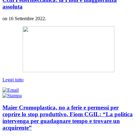
assoluta
on
16 Settembre 2022
.
Leggi tutto
Maier Cromoplastica, no a ferie e permessi per
coprire lo stop produttivo. Fiom CGIL: “La politica
intervenga per guadagnare tempo e trovare un
acquirente”