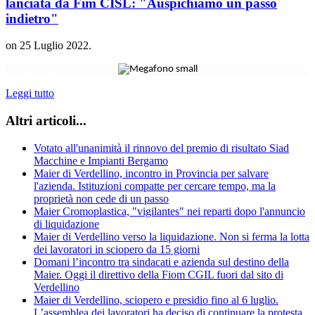
lanciata da Fim CISL: "Auspichiamo un passo
indietro"
on
25 Luglio 2022
.
Leggi tutto
Altri articoli...
Votato all'unanimità il rinnovo del premio di risultato Siad
Macchine e Impianti Bergamo
Maier di Verdellino, incontro in Provincia per salvare
l'azienda. Istituzioni compatte per cercare tempo, ma la
proprietà non cede di un passo
Maier Cromoplastica, "vigilantes" nei reparti dopo l'annuncio
di liquidazione
Maier di Verdellino verso la liquidazione. Non si ferma la lotta
dei lavoratori in sciopero da 15 giorni
Domani l’incontro tra sindacati e azienda sul destino della
Maier. Oggi il direttivo della Fiom CGIL fuori dal sito di
Verdellino
Maier di Verdellino, sciopero e presidio fino al 6 luglio.
L’assemblea dei lavoratori ha deciso di continuare la protesta