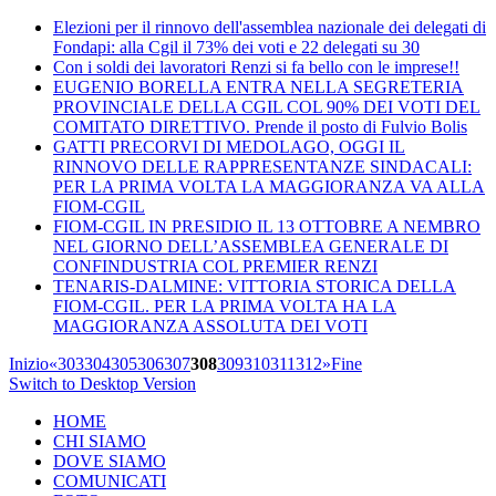
Elezioni per il rinnovo dell'assemblea nazionale dei delegati di
Fondapi: alla Cgil il 73% dei voti e 22 delegati su 30
Con i soldi dei lavoratori Renzi si fa bello con le imprese!!
EUGENIO BORELLA ENTRA NELLA SEGRETERIA
PROVINCIALE DELLA CGIL COL 90% DEI VOTI DEL
COMITATO DIRETTIVO. Prende il posto di Fulvio Bolis
GATTI PRECORVI DI MEDOLAGO, OGGI IL
RINNOVO DELLE RAPPRESENTANZE SINDACALI:
PER LA PRIMA VOLTA LA MAGGIORANZA VA ALLA
FIOM-CGIL
FIOM-CGIL IN PRESIDIO IL 13 OTTOBRE A NEMBRO
NEL GIORNO DELL’ASSEMBLEA GENERALE DI
CONFINDUSTRIA COL PREMIER RENZI
TENARIS-DALMINE: VITTORIA STORICA DELLA
FIOM-CGIL. PER LA PRIMA VOLTA HA LA
MAGGIORANZA ASSOLUTA DEI VOTI
Inizio
«
303
304
305
306
307
308
309
310
311
312
»
Fine
Switch to Desktop Version
HOME
CHI SIAMO
DOVE SIAMO
COMUNICATI