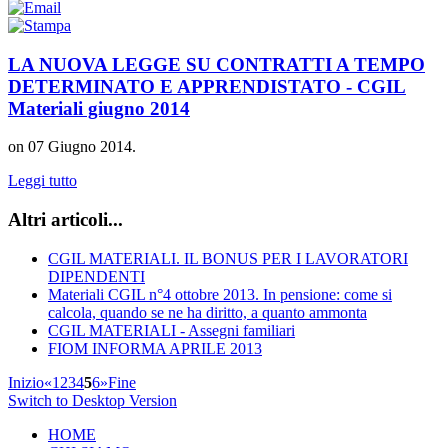
LA NUOVA LEGGE SU CONTRATTI A TEMPO
DETERMINATO E APPRENDISTATO - CGIL
Materiali giugno 2014
on
07 Giugno 2014
.
Leggi tutto
Altri articoli...
CGIL MATERIALI. IL BONUS PER I LAVORATORI
DIPENDENTI
Materiali CGIL n°4 ottobre 2013. In pensione: come si
calcola, quando se ne ha diritto, a quanto ammonta
CGIL MATERIALI - Assegni familiari
FIOM INFORMA APRILE 2013
Inizio
«
1
2
3
4
5
6
»
Fine
Switch to Desktop Version
HOME