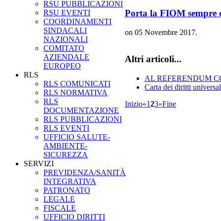
RSU PUBBLICAZIONI
Porta la FIOM sempre c
RSU EVENTI
COORDINAMENTI
SINDACALI
on
05 Novembre 2017
.
NAZIONALI
COMITATO
AZIENDALE
Altri articoli...
EUROPEO
RLS
AL REFERENDUM CO
RLS COMUNICATI
Carta dei diritti universa
RLS NORMATIVA
RLS
Inizio
«
1
2
3
»
Fine
DOCUMENTAZIONE
RLS PUBBLICAZIONI
RLS EVENTI
UFFICIO SALUTE-
AMBIENTE-
SICUREZZA
SERVIZI
PREVIDENZA/SANITÀ
INTEGRATIVA
PATRONATO
LEGALE
FISCALE
UFFICIO DIRITTI