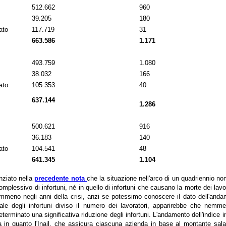
512.662
960
39.205
180
ato
117.719
31
663.586
1.171
493.759
1.080
38.032
166
ato
105.353
40
637.144
1.286
500.621
916
36.183
140
ato
104.541
48
641.345
1.104
nziato nella
precedente nota
che la situazione nell'arco di un quadriennio no
plessivo di infortuni, né in quello di infortuni che causano la morte dei lavo
emmeno negli anni della crisi, anzi se potessimo conoscere il dato dell'andam
otale degli infortuni diviso il numero dei lavoratori, apparirebbe che nemm
eterminato una significativa riduzione degli infortuni. L'andamento dell'indice i
za in quanto l'Inail, che assicura ciascuna azienda in base al montante sal