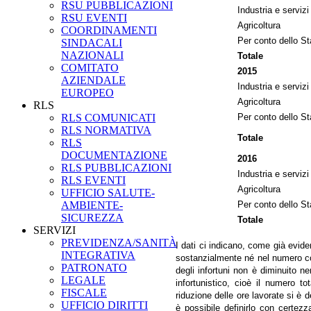
RSU PUBBLICAZIONI
Industria e servizi
RSU EVENTI
Agricoltura
COORDINAMENTI
Per conto dello St
SINDACALI
NAZIONALI
Totale
COMITATO
2015
AZIENDALE
Industria e servizi
EUROPEO
Agricoltura
RLS
RLS COMUNICATI
Per conto dello St
RLS NORMATIVA
Totale
RLS
DOCUMENTAZIONE
2016
RLS PUBBLICAZIONI
Industria e servizi
RLS EVENTI
Agricoltura
UFFICIO SALUTE-
AMBIENTE-
Per conto dello St
SICUREZZA
Totale
SERVIZI
PREVIDENZA/SANITÀ
I dati ci indicano, come già evide
INTEGRATIVA
sostanzialmente né nel numero com
PATRONATO
degli infortuni non è diminuito n
LEGALE
infortunistico, cioè il numero t
FISCALE
riduzione delle ore lavorate si è d
UFFICIO DIRITTI
è possibile definirlo con certez