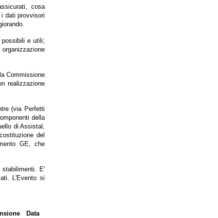
ssicurati, cosa
i dati provvisori
giorando.
ossibili e utili;
la organizzazione
ella Commissione
on realizzazione
re (via Perfetti
componenti della
llo di Assistal,
costituzione del
ilimento GE, che
stabilimenti. E'
ati. L'Evento si
nsione
Data