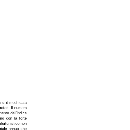
n si è modificata
ratori. Il numero
ento dell'indice
eno con la forte
nfortunistico non
ariale annuo che