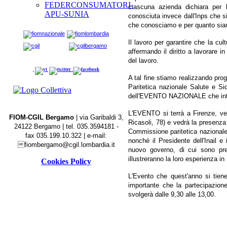
FEDERCONSUMATORI-
ciascuna azienda dichiara per l
APU-SUNIA
conosciuta invece dall'Inps che si 
che conosciamo e per quanto siamo
Il lavoro per garantire che la cult
affermando il diritto a lavorare i
del lavoro.
A tal fine stiamo realizzando pro
Paritetica nazionale Salute e Sic
dell'EVENTO NAZIONALE che inten
L'EVENTO si terrà a Firenze, ven
FIOM-CGIL Bergamo
| via Garibaldi 3,
Ricasoli, 78) e vedrà la presenza
24122 Bergamo | tel. 035.3594181 -
Commissione paritetica nazionale,
fax
035.199.10.322
| e-mail:
nonché il Presidente dell'Inail e

fiombergamo@cgil.lombardia.it
nuovo governo, di cui sono previ
illustreranno la loro esperienza in
Cookies Policy
L'Evento che quest'anno si tiene
importante che la partecipazione 
svolgerà dalle 9,30 alle 13,00.