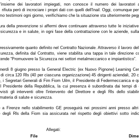
'insieme dei lavoratori impiegati, non conosce il numero dei lavoratori a
rifiuta però di incrociare i propri dati con quelli dell'Inail. Oggi, comunque per 
 testimoni ogni giorno, verifichiamo che la situazione sta ulteriormente peg
ura della prevenzione si affermi deve continuare attraverso tutte le iniziative p
n sicurezza e in salute, in ogni fase della contrattazione con le aziende, sul
gressivamente quanto definito nel Contratto Nazionale. Attraverso il lavoro d
urezza, definita dal Contratto, viene stabilita una tappa in tale direzione c
de “Promuovere la Sicurezza nei settori metalmeccanico e impiantistico”.
erdì 8 giugno presso la General Electric (ex Nuovo Pignone) Learning Cent
 di circa 120 Rls (40 per ciascuna organizzazione) 45 dirigenti aziendali, 20 
 i Segretari Generali di Fim Fiom Uilm, il Presidente di Federmeccanica e que
 il Presidente della Repubblica, la cui presenza è subordinata dai tempi di 
sti gli interventi oltre l'intervento del Direttore e degli Rls dello stab
 materia di salute e sicurezza.
 a Firenze nello stabilimento GE proseguirà nei prossimi anni presso altri 
degli Rls della Fiom sia assicurata nel rispetto degli obiettivi sotto indic
Allegati:
File
Dime