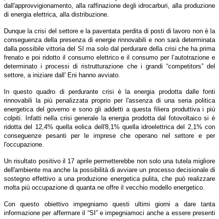
dall'approvvigionamento, alla raffinazione degli idrocarburi, alla produzione
di energia elettrica, alla distribuzione.
Dunque la crisi del settore e la paventata perdita di posti di lavoro non è la
conseguenza della presenza di energie rinnovabili e non sarà determinata
dalla possibile vittoria del SI ma solo dal perdurare della crisi che ha prima
frenato e poi ridotto il consumo elettrico e il consumo per l’autotrazione e
determinato i processi di ristrutturazione che i grandi “competitors” del
settore, a iniziare dall' Eni hanno avviato.
In questo quadro di perdurante crisi è la energia prodotta dalle fonti
rinnovabili la più penalizzata proprio per l'assenza di una seria politica
energetica del governo e sono gli addetti a questa filiera produttiva i più
colpiti. Infatti nella crisi generale la energia prodotta dal fotovoltaico si è
ridotta del 12,4% quella eolica dell'8,1% quella idroelettrica del 2,1% con
conseguenze pesanti per le imprese che operano nel settore e per
l'occupazione.
Un risultato positivo il 17 aprile permetterebbe non solo una tutela migliore
dell'ambiente ma anche la possibilità di avviare un processo decisionale di
sostegno effettivo a una produzione energetica pulita, che può realizzare
molta più occupazione di quanta ne offre il vecchio modello energetico.
Con questo obiettivo impegniamo questi ultimi giorni a dare tanta
informazione per affermare il “SI” e impegniamoci anche a essere presenti