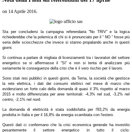
on
14 Aprile 2016
.
Sta per concludersi la campagna referendaria “No TRIV” e la logica
richiederebbe che la polemica di chi si è pronunciato per il “ NO “ fosse più
seria delle sciocchezze che invece si stanno propalando anche in questi
giorni.
Si continua a parlare di migliaia di licenziamenti tra i lavoratori del settore
energetico se si affermasse il “SI“ e non si tenta di analizzare più
seriamente le conseguenze della crisi che è il vero rischio per il lavoro.
Sono stati resi pubblici in questi giorni, da Terna, la società che gestisce
la rete elettrica, i dati dei consumi elettrici nel mese di marzo che
evidenziano un forte calo della domanda di quasi il 3% rispetto al marzo
2015 e molto differenziata per aree territoriali: -4,3% nel sud, -3,2% nel
centro, -2,1% nel nord.
La domanda di elettricità è stata soddisfatta per l'83,2% da energia
prodotta in Italia e per il 16,8% da energia scambiata con l'estero.
Questi dati ci confermano che la crisi economica generale ha investito
pesantemente il settore energetico in tutto il ciclo: