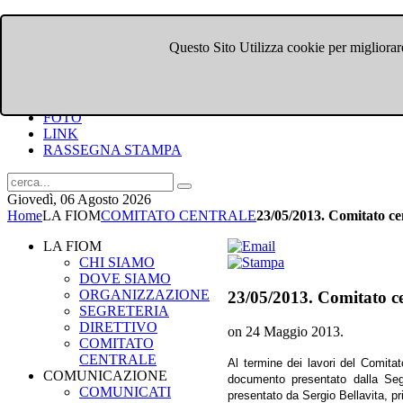
Questo Sito Utilizza cookie per migliorare
HOME
CHI SIAMO
DOVE SIAMO
COMUNICATI
FOTO
LINK
RASSEGNA STAMPA
Giovedì, 06 Agosto 2026
Home
LA FIOM
COMITATO CENTRALE
23/05/2013. Comitato ce
LA FIOM
CHI SIAMO
DOVE SIAMO
ORGANIZZAZIONE
23/05/2013. Comitato c
SEGRETERIA
DIRETTIVO
on
24 Maggio 2013
.
COMITATO
CENTRALE
Al termine dei lavori del Comitat
COMUNICAZIONE
documento presentato dalla Segr
COMUNICATI
presentato da Sergio Bellavita, pr