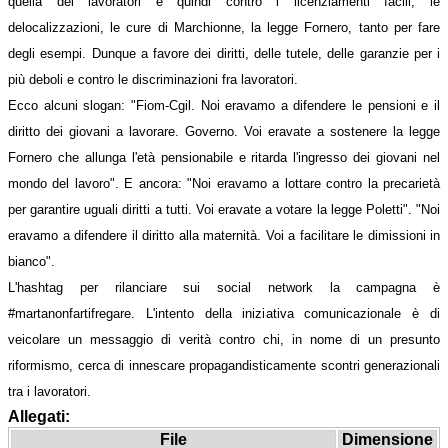
quella dei lavoratori e quindi contro i licenziamenti facili, le
delocalizzazioni, le cure di Marchionne, la legge Fornero, tanto per fare
degli esempi. Dunque a favore dei diritti, delle tutele, delle garanzie per i
più deboli e contro le discriminazioni fra lavoratori.
Ecco alcuni slogan: "Fiom-Cgil. Noi eravamo a difendere le pensioni e il
diritto dei giovani a lavorare. Governo. Voi eravate a sostenere la legge
Fornero che allunga l'età pensionabile e ritarda l'ingresso dei giovani nel
mondo del lavoro". E ancora: "Noi eravamo a lottare contro la precarietà
per garantire uguali diritti a tutti. Voi eravate a votare la legge Poletti". "Noi
eravamo a difendere il diritto alla maternità. Voi a facilitare le dimissioni in
bianco".
L'hashtag per rilanciare sui social network la campagna è
#martanonfartifregare. L'intento della iniziativa comunicazionale è di
veicolare un messaggio di verità contro chi, in nome di un presunto
riformismo, cerca di innescare propagandisticamente scontri generazionali
tra i lavoratori.
Allegati:
File
Dimensione