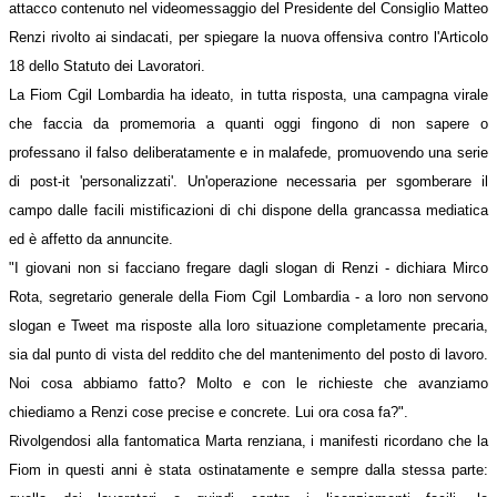
attacco contenuto nel videomessaggio del Presidente del Consiglio Matteo
Renzi rivolto ai sindacati, per spiegare la nuova offensiva contro l'Articolo
18 dello Statuto dei Lavoratori.
La Fiom Cgil Lombardia ha ideato, in tutta risposta, una campagna virale
che faccia da promemoria a quanti oggi fingono di non sapere o
professano il falso deliberatamente e in malafede, promuovendo una serie
di post-it 'personalizzati'. Un'operazione necessaria per sgomberare il
campo dalle facili mistificazioni di chi dispone della grancassa mediatica
ed è affetto da annuncite.
"I giovani non si facciano fregare dagli slogan di Renzi - dichiara Mirco
Rota, segretario generale della Fiom Cgil Lombardia - a loro non servono
slogan e Tweet ma risposte alla loro situazione completamente precaria,
sia dal punto di vista del reddito che del mantenimento del posto di lavoro.
Noi cosa abbiamo fatto? Molto e con le richieste che avanziamo
chiediamo a Renzi cose precise e concrete. Lui ora cosa fa?".
Rivolgendosi alla fantomatica Marta renziana, i manifesti ricordano che la
Fiom in questi anni è stata ostinatamente e sempre dalla stessa parte: