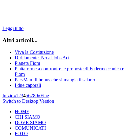
Leggi tutto
Altri articoli...
Viva la Costituzione
Dirittamente. No al Jobs Act
Pianeta Fiom
Piattaforme a confronto: le proposte di Federmeccanica e
Fiom
Pac-Man. Il bonus che si mangia il salario
I due caporali
Inizio
«
1
2
3
4
5
6
7
8
9
»
Fine
Switch to Desktop Version
HOME
CHI SIAMO
DOVE SIAMO
COMUNICATI
FOTO