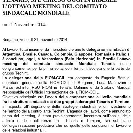
L’OTTAVO MEETING DEL COMITATO
SINDACALE MONDIALE
on
21 Novembre 2014
.
Bergamo, venerdì 21 novembre 2014
Al lavoro, tutte insieme, da mercoledì c’erano le
delegazioni sindacali di
Argentina, Brasile, Canada, Colombia, Giappone, Romania e Italia: si
è concluso, oggi, a Vespasiano (Belo Horizonte) in Brasile l'ottavo
meeting del comitato sindacale Mondiale Tenaris
riunito
congiuntamente, per la prima volta, con Ternium, società che fa parte del
gruppo Techint.
La delegazione della FIOM-CGIL
era composta da Eugenio Borella,
segretario generale della FIOM-CGIL di Bergamo, Luca Mantovani e
Marco Schintu, RSU FIOM in Tenaris Dalmine e da Stefano Maruca,
responsabile dell’Ufficio Internazionale della FIOM-CGIL.
Obiettivo principale era
l'avvio della cooperazione a livello mondiale
fra le strutture sindacali dei due gruppi siderurgici Tenaris e Ternium
,
in risposta all’integrazione delle strategie industriali e di investimento
nell'ambito della controllante Techint. L'agenda dei lavori, come annunciato
prima del meeting, è stata prevalentemente incentrata sull'analisi delle
affinità e delle differenze fra Tenaris e Ternium, sia sul piano
dell’organizzazione produttiva che su quello delle condizioni di lavoro e
delle relazioni industriali..