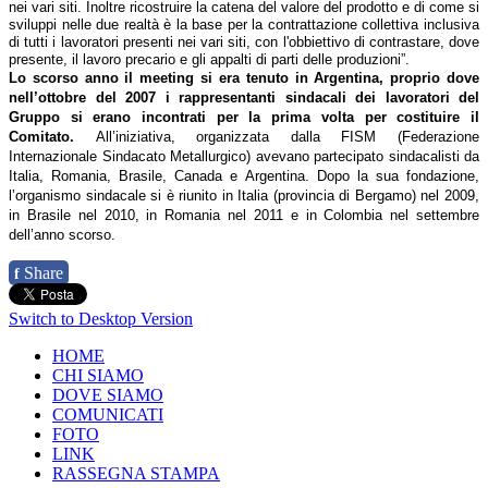
nei vari siti. Inoltre ricostruire la catena del valore del prodotto e di come si
sviluppi nelle due realtà è la base per la contrattazione collettiva inclusiva
di tutti i lavoratori presenti nei vari siti, con l'obbiettivo di contrastare, dove
presente, il lavoro precario e gli appalti di parti delle produzioni”.
Lo scorso anno il meeting si era tenuto in Argentina, proprio dove
nell’ottobre del 2007 i rappresentanti sindacali dei lavoratori del
Gruppo si erano incontrati per la prima volta per costituire il
Comitato.
All’iniziativa, organizzata dalla FISM (Federazione
Internazionale Sindacato Metallurgico) avevano partecipato sindacalisti da
Italia, Romania, Brasile, Canada e Argentina. Dopo la sua fondazione,
l’organismo sindacale si è riunito in Italia (provincia di Bergamo) nel 2009,
in Brasile nel 2010, in Romania nel 2011 e in Colombia nel settembre
dell’anno scorso.
Share
f
Switch to Desktop Version
HOME
CHI SIAMO
DOVE SIAMO
COMUNICATI
FOTO
LINK
RASSEGNA STAMPA