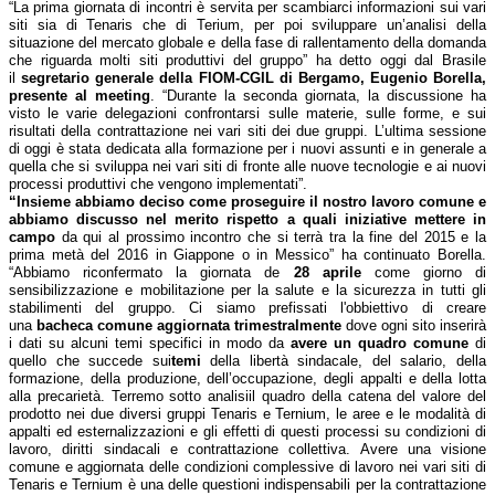
“La prima giornata di incontri è servita per scambiarci informazioni sui vari
siti sia di Tenaris che di Terium, per poi sviluppare un’analisi della
situazione del mercato globale e della fase di rallentamento della domanda
che riguarda molti siti produttivi del gruppo” ha detto oggi dal Brasile
il
segretario generale della FIOM-CGIL di Bergamo, Eugenio Borella,
presente al meeting
. “Durante la seconda giornata, la discussione ha
visto le varie delegazioni confrontarsi sulle materie, sulle forme, e sui
risultati della contrattazione nei vari siti dei due gruppi. L’ultima sessione
di oggi è stata dedicata alla formazione per i nuovi assunti e in generale a
quella che si sviluppa nei vari siti di fronte alle nuove tecnologie e ai nuovi
processi produttivi che vengono implementati”.
“Insieme abbiamo deciso come proseguire il nostro lavoro comune e
abbiamo discusso nel merito rispetto a quali iniziative mettere in
campo
da qui al prossimo incontro che si terrà tra la fine del 2015 e la
prima metà del 2016 in Giappone o in Messico” ha continuato Borella.
“Abbiamo riconfermato la giornata de
28 aprile
come giorno di
sensibilizzazione e mobilitazione per la salute e la sicurezza in tutti gli
stabilimenti del gruppo. Ci siamo prefissati l'obbiettivo di creare
una
bacheca comune aggiornata trimestralmente
dove ogni sito inserirà
i dati su alcuni temi specifici in modo da
avere un quadro comune
di
quello che succede sui
temi
della libertà sindacale, del salario, della
formazione, della produzione, dell’occupazione, degli appalti e della lotta
alla precarietà. Terremo sotto analisiil quadro della catena del valore del
prodotto nei due diversi gruppi Tenaris e Ternium, le aree e le modalità di
appalti ed esternalizzazioni e gli effetti di questi processi su condizioni di
lavoro, diritti sindacali e contrattazione collettiva. Avere una visione
comune e aggiornata delle condizioni complessive di lavoro nei vari siti di
Tenaris e Ternium è una delle questioni indispensabili per la contrattazione