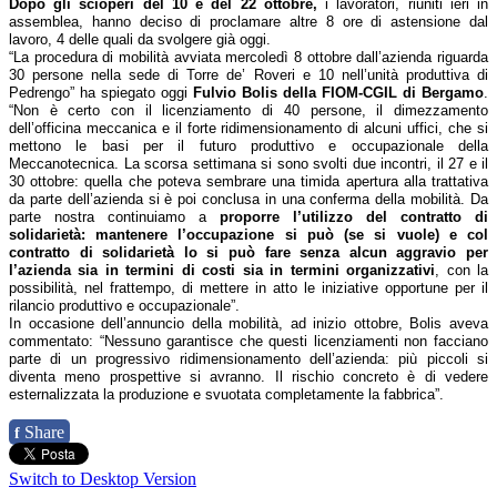
Dopo gli scioperi del 10 e del 22 ottobre,
i lavoratori, riuniti ieri in
assemblea, hanno deciso di proclamare altre 8 ore di astensione dal
lavoro, 4 delle quali da svolgere già oggi.
“La procedura di mobilità avviata mercoledì 8 ottobre dall’azienda riguarda
30 persone nella sede di Torre de’ Roveri e 10 nell’unità produttiva di
Pedrengo” ha spiegato oggi
Fulvio Bolis della FIOM-CGIL di Bergamo
.
“Non è certo con il licenziamento di 40 persone, il dimezzamento
dell’officina meccanica e il forte ridimensionamento di alcuni uffici, che si
mettono le basi per il futuro produttivo e occupazionale della
Meccanotecnica. La scorsa settimana si sono svolti due incontri, il 27 e il
30 ottobre: quella che poteva sembrare una timida apertura alla trattativa
da parte dell’azienda si è poi conclusa in una conferma della mobilità. Da
parte nostra continuiamo a
proporre l’utilizzo del contratto di
solidarietà: mantenere l’occupazione si può (se si vuole) e col
contratto di solidarietà lo si può fare senza alcun aggravio per
l’azienda sia in termini di costi sia in termini organizzativi
, con la
possibilità, nel frattempo, di mettere in atto le iniziative opportune per il
rilancio produttivo e occupazionale”.
In occasione dell’annuncio della mobilità, ad inizio ottobre, Bolis aveva
commentato: “Nessuno garantisce che questi licenziamenti non facciano
parte di un progressivo ridimensionamento dell’azienda: più piccoli si
diventa meno prospettive si avranno. Il rischio concreto è di vedere
esternalizzata la produzione e svuotata completamente la fabbrica”.
Share
f
Switch to Desktop Version