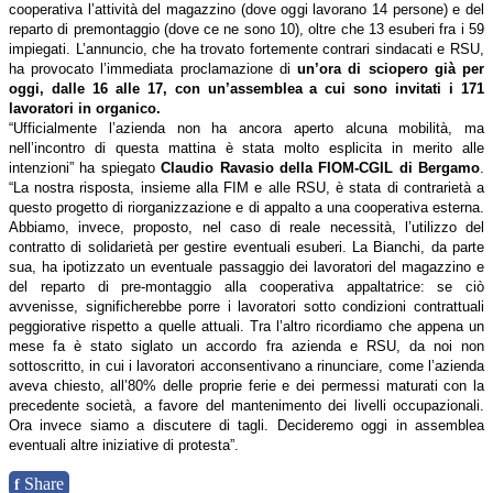
cooperativa l’attività del magazzino (dove oggi lavorano 14 persone) e del
reparto di premontaggio (dove ce ne sono 10), oltre che 13 esuberi fra i 59
impiegati. L’annuncio, che ha trovato fortemente contrari sindacati e RSU,
ha provocato l’immediata proclamazione di
un’ora di sciopero già per
oggi, dalle 16 alle 17, con un’assemblea a cui sono invitati i 171
lavoratori in organico.
“Ufficialmente l’azienda non ha ancora aperto alcuna mobilità, ma
nell’incontro di questa mattina è stata molto esplicita in merito alle
intenzioni” ha spiegato
Claudio Ravasio della FIOM-CGIL di Bergamo
.
“La nostra risposta, insieme alla FIM e alle RSU, è stata di contrarietà a
questo progetto di riorganizzazione e di appalto a una cooperativa esterna.
Abbiamo, invece, proposto, nel caso di reale necessità, l’utilizzo del
contratto di solidarietà per gestire eventuali esuberi. La Bianchi, da parte
sua, ha ipotizzato un eventuale passaggio dei lavoratori del magazzino e
del reparto di pre-montaggio alla cooperativa appaltatrice: se ciò
avvenisse, significherebbe porre i lavoratori sotto condizioni contrattuali
peggiorative rispetto a quelle attuali. Tra l’altro ricordiamo che appena un
mese fa è stato siglato un accordo fra azienda e RSU, da noi non
sottoscritto, in cui i lavoratori acconsentivano a rinunciare, come l’azienda
aveva chiesto, all’80% delle proprie ferie e dei permessi maturati con la
precedente società, a favore del mantenimento dei livelli occupazionali.
Ora invece siamo a discutere di tagli. Decideremo oggi in assemblea
eventuali altre iniziative di protesta”.
Share
f