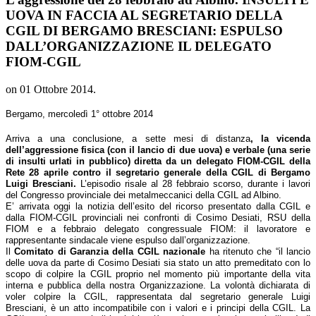
UOVA IN FACCIA AL SEGRETARIO DELLA
CGIL DI BERGAMO BRESCIANI: ESPULSO
DALL’ORGANIZZAZIONE IL DELEGATO
FIOM-CGIL
on
01 Ottobre 2014
.
Bergamo, mercoledì 1° ottobre 2014
Arriva a una conclusione, a sette mesi di distanza
, la vicenda
dell’aggressione fisica (con il lancio di due uova) e verbale (una serie
di insulti urlati in pubblico) diretta da un delegato FIOM-CGIL della
Rete 28 aprile contro il segretario generale della CGIL di Bergamo
Luigi Bresciani.
L’episodio risale al 28 febbraio scorso, durante i lavori
del Congresso provinciale dei metalmeccanici della CGIL ad Albino.
E’ arrivata oggi la notizia dell’esito del ricorso presentato dalla CGIL e
dalla FIOM-CGIL provinciali nei confronti di Cosimo Desiati, RSU della
FIOM e a febbraio delegato congressuale FIOM: il lavoratore e
rappresentante sindacale viene espulso dall’organizzazione.
Il
Comitato di Garanzia della CGIL nazionale
ha ritenuto che “il lancio
delle uova da parte di Cosimo Desiati sia stato un atto premeditato con lo
scopo di colpire la CGIL proprio nel momento più importante della vita
interna e pubblica della nostra Organizzazione. La volontà dichiarata di
voler colpire la CGIL, rappresentata dal segretario generale Luigi
Bresciani, è un atto incompatibile con i valori e i principi della CGIL. La