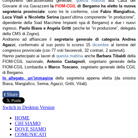
componenti dell’assemblea generale,
questa mattina
alla Casa del
Giovane di via Gavazzeni
la
FIOM-CGIL
di Bergamo ha eletto la nuova
segreteria provinciale
: sono tre le conferme, cioè
Fabio Mangiafico,
Luca Vitali e Nicoletta Serina
(quest’ultima componente “in produzione”,
dipendente della Siad Macchine Impianti spa di Bergamo) e due i nuovi
ingressi,
Paolo Biava e Angela Gritti
(anche lei “in produzione”, delegata
della CMS di Zogno).
Andranno ad affiancare il
segretario generale di categoria
Andrea
Agazzi
, confermato al suo posto lo scorso 15
dicembre
al temine del
congresso provinciale (con 77 voti favorevoli, 32 contrari, 2 astenuti).
Hanno partecipato ai lavori di
questa mattina
anche
Barbara Tibaldi
della
FIOM-CGIL nazionale,
Antonio Castagnoli
, segretario generale della
FIOM-CGIL Lombardia e
Marco Toscano
, segretario generale della CGIL
di Bergamo.
In allegato, un’immagine
della segreteria appena eletta (da sinistra
Biava, Mangiafico, Serina, Agazzi, Gritti, Vitali).
Share
f
Switch to Desktop Version
HOME
CHI SIAMO
DOVE SIAMO
COMUNICATI