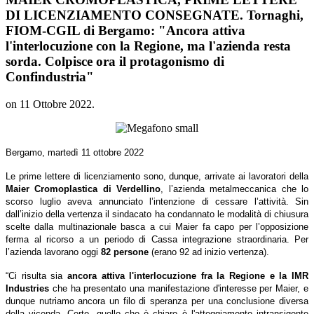
DI LICENZIAMENTO CONSEGNATE. Tornaghi,
FIOM-CGIL di Bergamo: "Ancora attiva
l'interlocuzione con la Regione, ma l'azienda resta
sorda. Colpisce ora il protagonismo di
Confindustria"
on
11 Ottobre 2022
.
Bergamo, martedì 11 ottobre 2022
Le prime lettere di licenziamento sono, dunque, arrivate ai lavoratori della
Maier Cromoplastica di Verdellino
, l’azienda metalmeccanica che lo
scorso luglio aveva annunciato l’intenzione di cessare l’attività. Sin
dall’inizio della vertenza il sindacato ha condannato le modalità di chiusura
scelte dalla multinazionale basca a cui Maier fa capo per l’opposizione
ferma al ricorso a un periodo di Cassa integrazione straordinaria. Per
l’azienda lavorano oggi
82 persone
(erano 92 ad inizio vertenza).
“Ci risulta sia
ancora attiva l'interlocuzione fra la Regione e la IMR
Industries
che ha presentato una manifestazione d'interesse per Maier, e
dunque nutriamo ancora un filo di speranza per una conclusione diversa
della vicenda. Certo, quello che è chiaro è l'atteggiamento intransigente