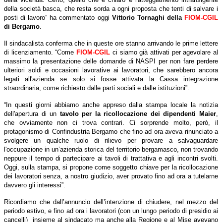
della società basca, che resta sorda a ogni proposta che tenti di salvare i
posti di lavoro” ha commentato oggi
Vittorio Tornaghi della
FIOM-CGIL
di Bergamo
.
Il sindacalista conferma che in queste ore stanno arrivando le prime lettere
di licenziamento. “Come
FIOM-CGIL
ci siamo già attivati per agevolare al
massimo la presentazione delle domande di NASPI per non fare perdere
ulteriori soldi e occasioni lavorative ai lavoratori, che sarebbero ancora
legati all'azienda se solo si fosse attivata la Cassa integrazione
straordinaria, come richiesto dalle parti sociali e dalle istituzioni”.
“In questi giorni abbiamo anche appreso dalla stampa locale la notizia
dell'apertura di un
tavolo per la ricollocazione dei dipendenti Maier
,
che ovviamente non ci trova contrari. Ci sorprende molto, però, il
protagonismo di Confindustria Bergamo che fino ad ora aveva rinunciato a
svolgere un qualche ruolo di rilievo per provare a salvaguardare
l'occupazione in un’azienda storica del territorio bergamasco, non trovando
neppure il tempo di partecipare ai tavoli di trattativa e agli incontri svolti.
Oggi, sulla stampa, si propone come soggetto chiave per la ricollocazione
dei lavoratori senza, a nostro giudizio, aver provato fino ad ora a tutelarne
davvero gli interessi”.
Ricordiamo che dall’annuncio dell’intenzione di chiudere, nel mezzo del
periodo estivo, e fino ad ora i lavoratori (con un lungo periodo di presidio ai
cancelli) insieme al sindacato ma anche alla Regione e al Mise avevano