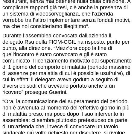
restaurant, senza mai ottenere nulla dalla direzione. A
complicare rapporti già tesi, c’è anche la presenza di
un sistema di videosorveglianza, che l’azienda
vorrebbe tra l’altro implementare senza fondati motivi,
ma che noi consideriamo illegittimo”.
Durante l’assemblea convocata dall’azienda il
delegato Rsu della FIOM-CGIL ha risposto, punto per
punto, alla direzione. “Mezz’ora dopo la fine di
quell’incontro è stato convocato e gli è stato
comunicato il licenziamento motivato dal superamento
di 1 giorno del comporto di malattia (periodo massimo
di assenze per malattia di cui è possibile usufruire), di
cui in effetti il delegato aveva goduto a seguito di
diversi episodi che avevano portato anche a un
ricovero” prosegue Guerini.
“Ora, la comunicazione del superamento del periodo
non è avvenuta al momento dell’effettivo giorno in più
di malattia preso, ma poco dopo il suo intervento in
assemblea: ci sembra piuttosto pretestuoso da parte
di un’azienda che, invece di convocare un tavolo
sindacale più volte richiesto per discutere, si rivolge