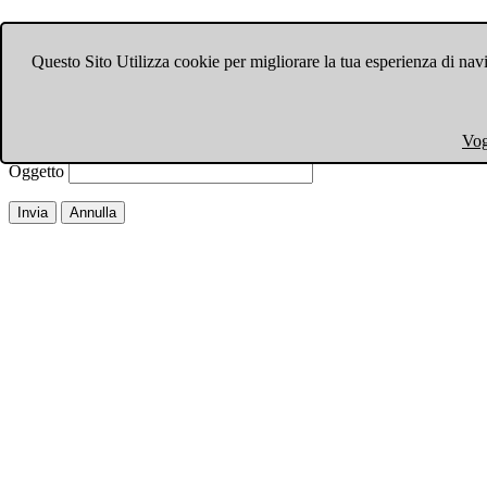
Invia ad un amico.
Questo Sito Utilizza cookie per migliorare la tua esperienza di navi
Chiudi finestra
Email a
Il tuo nome
Vog
La tua email
Oggetto
Invia
Annulla