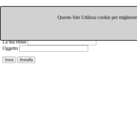
Invia ad un amico.
Questo Sito Utilizza cookie per migliorare
Chiudi finestra
Email a
Il tuo nome
La tua email
Oggetto
Invia
Annulla