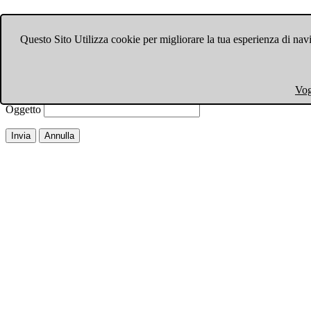
Invia ad un amico.
Questo Sito Utilizza cookie per migliorare la tua esperienza di navi
Chiudi finestra
Email a
Il tuo nome
Vog
La tua email
Oggetto
Invia
Annulla