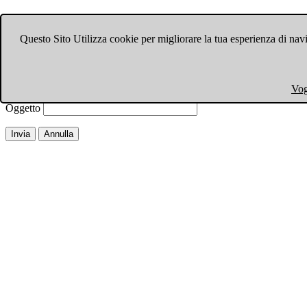
Invia ad un amico.
Questo Sito Utilizza cookie per migliorare la tua esperienza di navi
Chiudi finestra
Email a
Il tuo nome
Vog
La tua email
Oggetto
Invia
Annulla