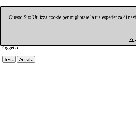
Invia ad un amico.
Questo Sito Utilizza cookie per migliorare la tua esperienza di navi
Chiudi finestra
Email a
Il tuo nome
Vog
La tua email
Oggetto
Invia
Annulla