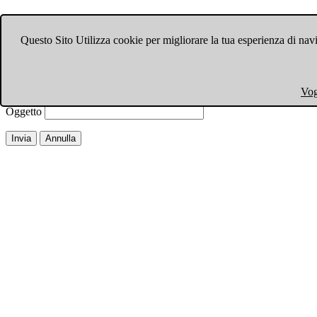
Invia ad un amico.
Questo Sito Utilizza cookie per migliorare la tua esperienza di navi
Chiudi finestra
Email a
Il tuo nome
Vog
La tua email
Oggetto
Invia
Annulla