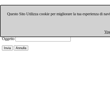
Invia ad un amico.
Questo Sito Utilizza cookie per migliorare la tua esperienza di navi
Chiudi finestra
Email a
Il tuo nome
Vog
La tua email
Oggetto
Invia
Annulla