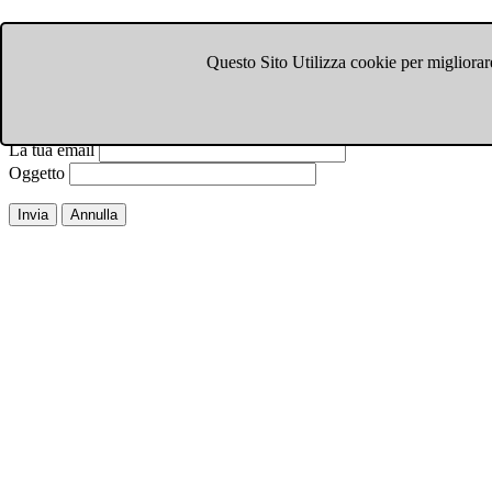
Invia ad un amico.
Questo Sito Utilizza cookie per migliorare
Chiudi finestra
Email a
Il tuo nome
La tua email
Oggetto
Invia
Annulla