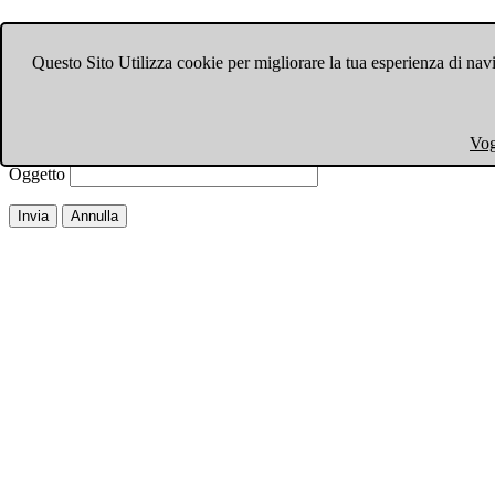
Invia ad un amico.
Questo Sito Utilizza cookie per migliorare la tua esperienza di navi
Chiudi finestra
Email a
Il tuo nome
Vog
La tua email
Oggetto
Invia
Annulla