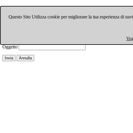
Invia ad un amico.
Questo Sito Utilizza cookie per migliorare la tua esperienza di navi
Chiudi finestra
Email a
Il tuo nome
Vog
La tua email
Oggetto
Invia
Annulla