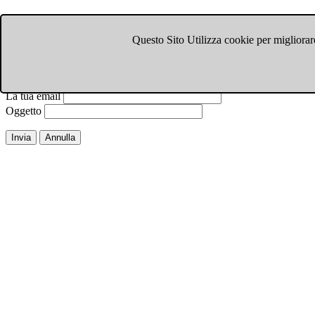
Invia ad un amico.
Questo Sito Utilizza cookie per migliorare
Chiudi finestra
Email a
Il tuo nome
La tua email
Oggetto
Invia
Annulla