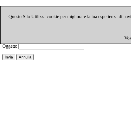
Invia ad un amico.
Questo Sito Utilizza cookie per migliorare la tua esperienza di navi
Chiudi finestra
Email a
Il tuo nome
Vog
La tua email
Oggetto
Invia
Annulla