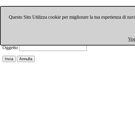
Invia ad un amico.
Questo Sito Utilizza cookie per migliorare la tua esperienza di navi
Chiudi finestra
Email a
Il tuo nome
Vog
La tua email
Oggetto
Invia
Annulla