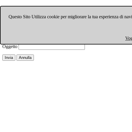
Invia ad un amico.
Questo Sito Utilizza cookie per migliorare la tua esperienza di navi
Chiudi finestra
Email a
Il tuo nome
Vog
La tua email
Oggetto
Invia
Annulla