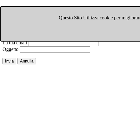
Invia ad un amico.
Questo Sito Utilizza cookie per migliorare
Chiudi finestra
Email a
Il tuo nome
La tua email
Oggetto
Invia
Annulla