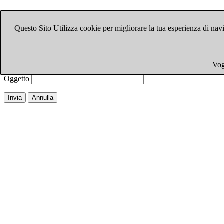
Invia ad un amico.
Questo Sito Utilizza cookie per migliorare la tua esperienza di navi
Chiudi finestra
Email a
Il tuo nome
Vog
La tua email
Oggetto
Invia
Annulla